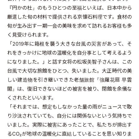
『円かの杜』のもうひとつの至福といえば、日本中から
厳選した旬の材料で提供される京懐石料理です。食材の
旬が生み出す一期一会の美味を求めて訪れるお客様も多
く見受けられます。
「2019年に箱根を襲う大きな台風の災害があって、そ
れをきっかけに地球の温暖化を自分事として考えるよう
になりました。」と話す女将の松坂美智子さんは、この
台風で大切な旅館をひとつ、失いました。大正時代の美
しい建造物を引き継いできた老舗旅館『強羅花扇 早雲
閣』は、復旧できないほどの被害を被り、閉館を余儀な
くされたといいます。
「それまでは、想定もしなかった量の雨がニュースで取
り沙汰されていても、自分には関係ないという気持ちで
いました。実際に被害にあったことで、私たちが排出す
るCO₂が地球の温暖化に直結していることを思い知りま