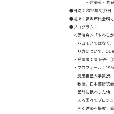
～建築家・隈 研吾 
●日時：2026年3月7
●場所：藤沢市民会館 
●プログラム：
＜講演会＞「やわらか
ハコモノではなく、市
り方について、OUR 
・登壇者：隈 研吾 （
・プロフィール：195
慶應義塾大学教授、東
教授、日本芸術院会員
設計に携わった他、根津美
える国々でプロジェク
開く建築を提案。著