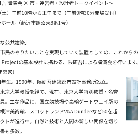
講演会 × 市・運営者・設計者トークイベント～
日（土）午前10時から正午まで（午前9時30分開場受付）
小ホール（藤沢市鵠沼東8番1号）
な公共建築」
民のやりたいことを実現していく装置としての、これからの
Projectの基本設計に携わる、隈研吾による講演会を行います
建築家）
4年生。1990年、隈研吾建築都市設計事務所設立。
京大学教授を経て、現在、東京大学特別教授・名誉
。主な作品に、国立競技場や高輪ゲートウェイ駅の
術館、スコットランドV&A Dundeeなど50を超
トが進行中。自然と技術と人間の新しい関係を切り
書も多数。