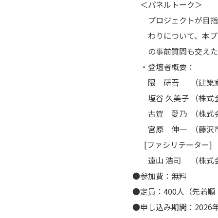
＜パネルトーク＞
プロジェクトが目指す
わりについて、本プロ
の事前質問も交えたパ
・登壇者概要：
隈 研吾 （建築家
塩谷 久美子 （株式会
古賀 愛乃 （株式会
宮原 伸一 （藤沢市
[ファシリテーター]
遠山 浩司 （株式会
●参加費：無料
●定員：400人（先着
●申し込み期間：2026年