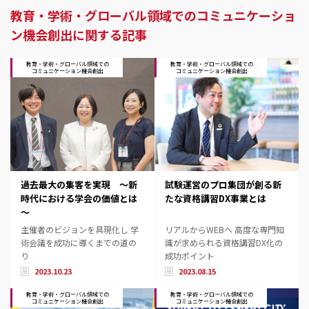
教育・学術・グローバル領域でのコミュニケーショ
ン機会創出に関する記事
教育・学術・グローバル領域での
教育・学術・グローバル領域での
コミュニケーション機会創出
コミュニケーション機会創出
過去最大の集客を実現 ～新
試験運営のプロ集団が創る新
時代における学会の価値とは
たな資格講習DX事業とは
～
主催者のビジョンを具現化し 学
リアルからWEBへ 高度な専門知
術会議を成功に導くまでの道の
識が求められる資格講習DX化の
り
成功ポイント
2023.10.23
2023.08.15
教育・学術・グローバル領域での
教育・学術・グローバル領域での
コミュニケーション機会創出
コミュニケーション機会創出