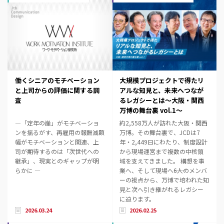
働くシニアのモチベーション
大規模プロジェクトで得たリ
と上司からの評価に関する調
アルな知見と、未来へつなが
査
るレガシーとは～大阪・関西
万博の舞台裏 vol.1～
―「定年の崖」がモチベーショ
約2,558万人が訪れた大阪・関西
ンを揺るがす、再雇用の報酬減額
万博。その舞台裏で、JCDは7
幅がモチベーションと関連、上
年・2,449日にわたり、制度設計
司が期待するのは「次世代への
から現場運営まで複数の中核領
継承」、現実とのギャップが明
域を支えてきました。 構想を事
らかに ―
業へ、そして現場へ――6人のメンバ
ーの視点から、万博で培われた知
見と次へ引き継がれるレガシー
に迫ります。
2026.03.24
2026.02.25