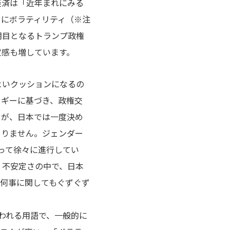
経済は「近年まれにみる
うにボラティリティ（※注
期目となるトランプ政権
定感も増しています。
よいクッションになるの
ロギーに基づき、政権交
ろが、日本では一度決め
ありません。ジェンダー
なって徐々に進行してい
く不安定さの中で、日本
何事に関してもぐずぐず
使われる用語で、一般的に