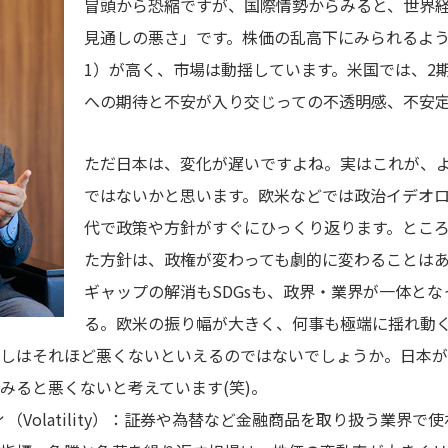
冒頭から恐縮ですが、国際情勢からみると、世界
見通しの悪さ」です。株価の乱高下にみられるよ
1）が高く、市場は動揺しています。米国では、2
への期待と不安が入り交じっての不透明感、不安
ただ日本は、変化が遅いですよね。実はこれが、
ではないかと思います。欧米などでは政治イデオ
代で政策や方針がすぐにひっくり返ります。とこ
た方針は、政権が変わっても劇的に変わることは
ギャップの解消もSDGsも、政界・業界が一体と
る。欧米の振り幅が大きく、何事も極端に揺れ動
しはそれほど悪くないといえるのではないでしょうか。日本が
みると悪くないと考えています(笑)。
（Volatility）：証券や為替など金融商品を取り扱う業界で