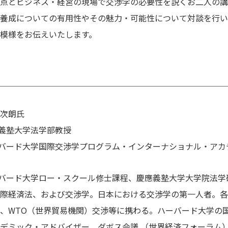
点とビジネス・経営の現場で交渉学の必要性を説くお二人の講
養成についての有用性やその魅力・可能性について対談を行い
模様をお伝えいたします。
＿＿＿＿＿＿＿＿＿＿＿＿＿＿＿＿＿＿＿＿＿＿＿＿＿＿＿＿
 次朗氏
義塾大学法学部教授
バード大学国際交渉学プログラム・インターナショナル・アカ
バード大学ロー・スクール修士課程、慶應義塾大学大学院法学
際経済法、および交渉学。日本における交渉学の第一人者。各
、WTO（世界貿易機関）交渉等に携わる。ハーバード大学の
デミック・アドバイザー、ダボス会議 （世界経済フォーラム