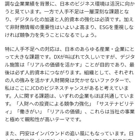
調な企業業績を背景に、日本のビジネス環境は活況に向か
うと見ています。一方で人手不足は一層深刻な課題とな
り、デジタル化の加速と人的資本の強化は必須です。加え
て非財務情報の重要性はいよいよ高まり、ESGを重視しな
ければ競争力を失うことになるでしょう。
特に人手不足への対応は、日本のあらゆる産業・企業にと
って大きな課題です。DXが叫ばれて久しいですが、デジタ
ル施策は「リアルの価値を活かす」ことが目的であり、最
後は必ず人的資本につながります。組織として、それぞれ
の人の強みを活かす人財開発は欠かせないファクターで、
私はここにJCDのビジネスチャンスがあると考えていま
す。人に関する課題は、いずれの企業もほぼ共通していま
す。「人財への投資による競争力強化」「サステナビリテ
ィ」「働きがい」「リアルの価値」、これらは当社の事業
と極めて親和性が高いテーマです。
また、円安はインバウンドの追い風にもなっています。日