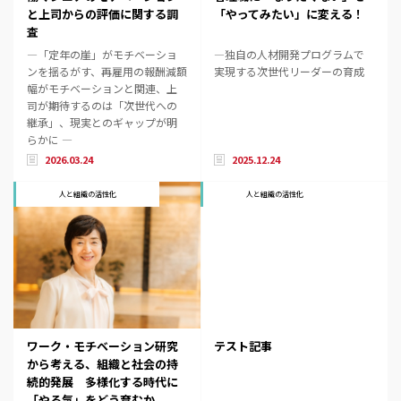
と上司からの評価に関する調
「やってみたい」に変える！
査
―「定年の崖」がモチベーショ
―独自の人材開発プログラムで
ンを揺るがす、再雇用の報酬減額
実現する次世代リーダーの育成
幅がモチベーションと関連、上
司が期待するのは「次世代への
継承」、現実とのギャップが明
らかに ―
2026.03.24
2025.12.24
人と組織の活性化
人と組織の活性化
ワーク・モチベーション研究
テスト記事
から考える、組織と社会の持
続的発展 ――多様化する時代に
「やる気」をどう育むか