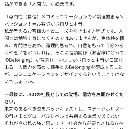
話ができる「人間力」が必要です。
「専門性（自信）×コミュニケーション力×論理的思考×
パッション！＝お客様がポロリと本音」
私が考えるお客様の本質ニーズを引き出す方程式です。人
間力は勉強で身につくものではありませんが、実体験を積
み、専門性を高め、論理的思考で、自信をもって自分の考
えや思いをぶつければ、そこに信頼関係（お客様にとって
のBelonging）が育まれ、いつしかポロっと本音がこぼれ
出る。人間力を高めて相手とのBelongingを醸成すること
が、コミュニケーションをデザインするということではな
いでしょうか。
―最後に、JCDの社長としての覚悟、信念をお聞かせくだ
さい。
未来のあるべき姿をバックキャストし、ステークホルダー
の皆さまとグローバルレベルで共創する企業でありたい。
それが今の私の強い思いです。社会から必要とされる存在