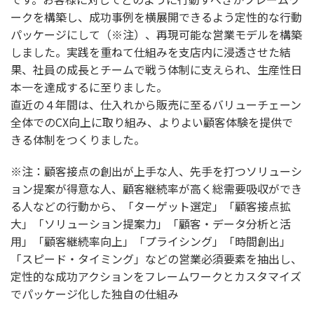
ークを構築し、成功事例を横展開できるよう定性的な行動
パッケージにして（※注）、再現可能な営業モデルを構築
しました。実践を重ねて仕組みを支店内に浸透させた結
果、社員の成長とチームで戦う体制に支えられ、生産性日
本一を達成するに至りました。
直近の４年間は、仕入れから販売に至るバリューチェーン
全体でのCX向上に取り組み、よりよい顧客体験を提供で
きる体制をつくりました。
※注：顧客接点の創出が上手な人、先手を打つソリューシ
ョン提案が得意な人、顧客継続率が高く総需要吸収ができ
る人などの行動から、「ターゲット選定」「顧客接点拡
大」「ソリューション提案力」「顧客・データ分析と活
用」「顧客継続率向上」「プライシング」「時間創出」
「スピード・タイミング」などの営業必須要素を抽出し、
定性的な成功アクションをフレームワークとカスタマイズ
でパッケージ化した独自の仕組み