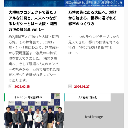
大規模プロジェクトで得たリ
万博の先にある大阪へ。対話
アルな知見と、未来へつなが
から始まる、世界に選ばれる
るレガシーとは～大阪・関西
都市のつくり方
万博の舞台裏 vol.1～
約2,558万人が訪れた大阪・関西
～ 二つのラウンドテーブルから
万博。その舞台裏で、JCDは7
見えてきた、都市の価値を育てる
年・2,449日にわたり、制度設計
視点 “選ばれ続ける都市”と
から現場運営まで複数の中核領
は ～
域を支えてきました。 構想を事
業へ、そして現場へ――6人のメンバ
ーの視点から、万博で培われた知
見と次へ引き継がれるレガシー
に迫ります。
2026.02.25
2026.01.27
まちづくり・地域活性課題
人と組織の活性化