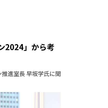
2024」から考
ン推進室長 早坂学氏に聞