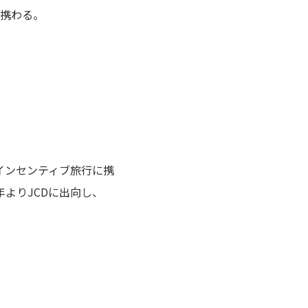
に携わる。
のインセンティブ旅行に携
年よりJCDに出向し、